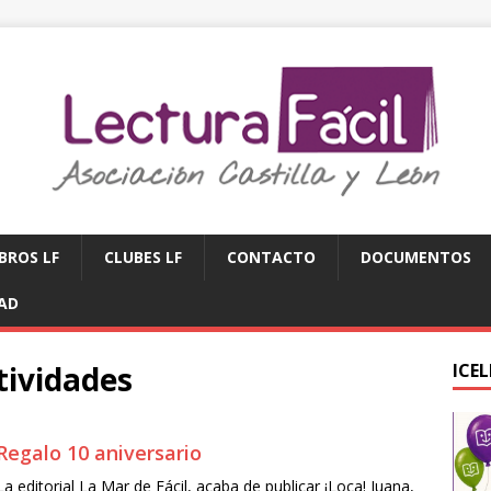
IBROS LF
CLUBES LF
CONTACTO
DOCUMENTOS
DAD
tividades
ICE
Regalo 10 aniversario
La editorial La Mar de Fácil, acaba de publicar ¡Loca! Juana,