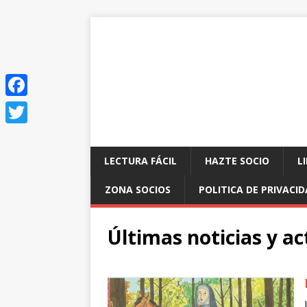
F
a
T
c
w
LECTURA FÁCIL
HAZTE SOCIO
L
e
i
ZONA SOCIOS
POLITICA DE PRIVACI
b
t
o
t
Últimas noticias y ac
o
e
k
r