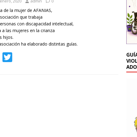
 enero, 2020
admin
0
ea de la mujer de AFANIAS,
sociación que trabaja
ersonas con discapacidad intelectual,
 a las mujeres en la crianza
s hijos.
asociación ha elaborado distintas guías.
F
T
GUÍ
VIO
ac
w
ADO
e
itt
b
er
o
o
k