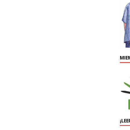
MIE
¡LEE