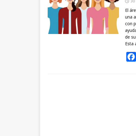
30
El ár
una a
con p
ayuda
de su
Esta 