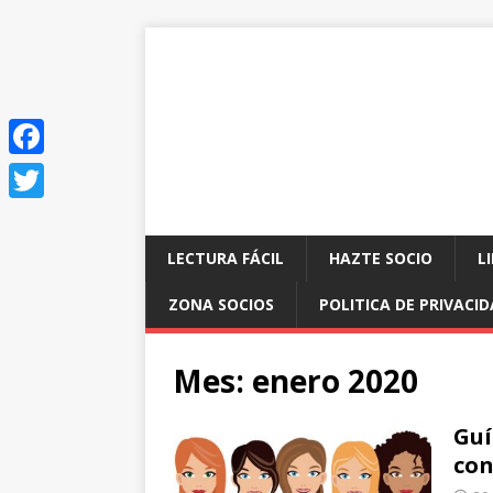
F
a
T
c
w
LECTURA FÁCIL
HAZTE SOCIO
L
e
i
ZONA SOCIOS
POLITICA DE PRIVACI
b
t
o
t
Mes:
enero 2020
o
e
k
r
Guí
con