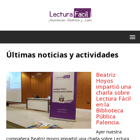
Últimas noticias y actividades
Beatriz
Hoyos
impartió una
charla sobre
Lectura Fácil
en la
Biblioteca
Pública
Palencia.
Ayer nuestra
compañera Beatriz Hoyos impartió una charla sobre Lectura