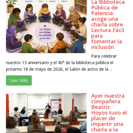
La Biblioteca
Pública de
Palencia
acoge una
charla sobre
Lectura Fácil
para
fomentar la
inclusión
Para celebrar
nuestro 13 aniversario y el 40° de la biblioteca pública el
próximo 18 de mayo de 2026, el Salón de actos de la ...
Leer Más
Ayer nuestra
compañera
Beatriz
Hoyos tuvo el
placer de
impartir una
charla a la