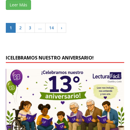
Leer Más
1
2
3
…
14
›
ICELEBRAMOS NUESTRO ANIVERSARIO!