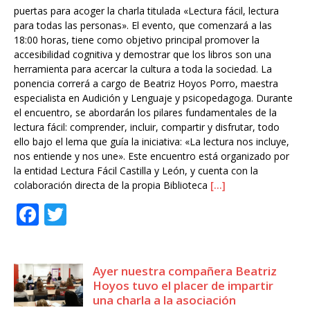
k
puertas para acoger la charla titulada «Lectura fácil, lectura
para todas las personas». El evento, que comenzará a las
18:00 horas, tiene como objetivo principal promover la
accesibilidad cognitiva y demostrar que los libros son una
herramienta para acercar la cultura a toda la sociedad. La
ponencia correrá a cargo de Beatriz Hoyos Porro, maestra
especialista en Audición y Lenguaje y psicopedagoga. Durante
el encuentro, se abordarán los pilares fundamentales de la
lectura fácil: comprender, incluir, compartir y disfrutar, todo
ello bajo el lema que guía la iniciativa: «La lectura nos incluye,
nos entiende y nos une». Este encuentro está organizado por
la entidad Lectura Fácil Castilla y León, y cuenta con la
colaboración directa de la propia Biblioteca
[…]
F
T
a
w
c
it
Ayer nuestra compañera Beatriz
e
te
Hoyos tuvo el placer de impartir
b
r
una charla a la asociación