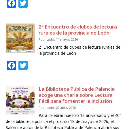
F
T
a
w
c
it
2º Encuentro de clubes de lectura
e
te
rurales de la provincia de León
b
r
Publicado: 14 mayo, 2026
o
2º Encuentro de clubes de lectura rurales de
la provincia de León
o
F
T
k
a
w
c
it
La Biblioteca Pública de Palencia
e
te
acoge una charla sobre Lectura
b
r
Fácil para fomentar la inclusión
o
Publicado: 27 abril, 2026
Para celebrar nuestro 13 aniversario y el 40°
o
de la biblioteca pública el próximo 18 de mayo de 2026, el
Salón de actos de la Biblioteca Pública de Palencia abrirá sus