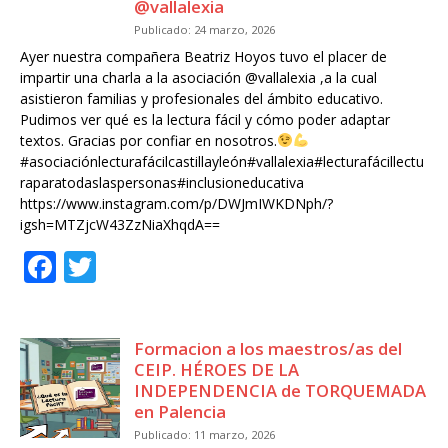
@vallalexia
o
Publicado: 24 marzo, 2026
o
Ayer nuestra compañera Beatriz Hoyos tuvo el placer de
k
impartir una charla a la asociación @vallalexia ,a la cual
asistieron familias y profesionales del ámbito educativo.
Pudimos ver qué es la lectura fácil y cómo poder adaptar
textos. Gracias por confiar en nosotros.
#asociaciónlecturafácilcastillayleón#vallalexia#lecturafácillectu
raparatodaslaspersonas#inclusioneducativa
https://www.instagram.com/p/DWJmIWKDNph/?
igsh=MTZjcW43ZzNiaXhqdA==
F
T
a
w
c
it
Formacion a los maestros/as del
e
te
CEIP. HÉROES DE LA
b
r
INDEPENDENCIA de TORQUEMADA
en Palencia
o
Publicado: 11 marzo, 2026