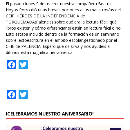
o
El pasado lunes 9 de marzo, nuestra compañera Beatriz
k
Hoyos Porro dió unas breves nociones a los maestros/as del
CEIP. HÉROES DE LA INDEPENDENCIA de
TORQUEMADA(Palencia) sobre qué era la lectura fácil, qué
libros existen y cómo diferenciar si están en lectura fácil o no.
Ésto estaba incluido dentro de la formación de un seminario
sobre lectoescritura en el ámbito escolar,gestionado por el
CFIE de PALENCIA. Espero que os sirva y nos ayudéis a
difundir esta magnífica herramienta.
F
T
a
w
c
it
e
te
F
T
b
r
a
w
o
c
it
ICELEBRAMOS NUESTRO ANIVERSARIO!
o
e
te
k