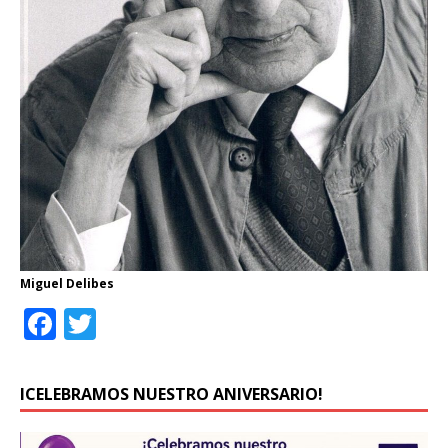
Miguel Delibes
F
T
a
w
c
it
ICELEBRAMOS NUESTRO ANIVERSARIO!
e
te