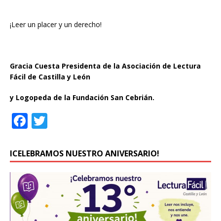
¡Leer un placer y un derecho!
Gracia Cuesta Presidenta de la Asociación de Lectura
Fácil de Castilla y León
y Logopeda de la Fundación San Cebrián.
F
T
a
w
c
it
ICELEBRAMOS NUESTRO ANIVERSARIO!
e
te
b
r
o
o