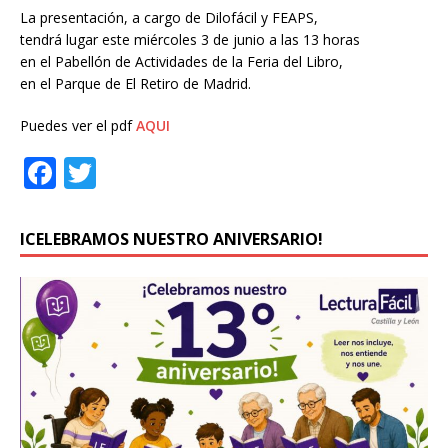
La presentación, a cargo de Dilofácil y FEAPS,
tendrá lugar este miércoles 3 de junio a las 13 horas
en el Pabellón de Actividades de la Feria del Libro,
en el Parque de El Retiro de Madrid.
Puedes ver el pdf
AQUI
F
T
a
w
c
it
ICELEBRAMOS NUESTRO ANIVERSARIO!
e
te
b
r
o
o
k