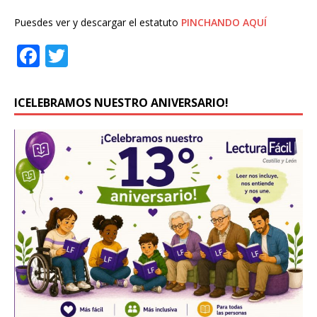
Puesdes ver y descargar el estatuto
PINCHANDO AQUÍ
F
T
a
w
c
it
ICELEBRAMOS NUESTRO ANIVERSARIO!
e
te
b
r
o
o
k