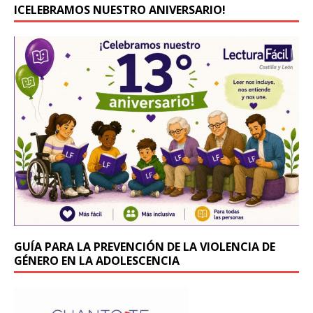
c
it
ICELEBRAMOS NUESTRO ANIVERSARIO!
e
te
b
r
o
o
k
GUÍA PARA LA PREVENCIÓN DE LA VIOLENCIA DE
GÉNERO EN LA ADOLESCENCIA