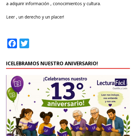
a adquirir información , conocimientos y cultura.
Leer , un derecho y un placer!
F
T
a
w
c
it
ICELEBRAMOS NUESTRO ANIVERSARIO!
e
te
b
r
o
o
k