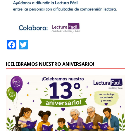
F
T
a
w
c
it
ICELEBRAMOS NUESTRO ANIVERSARIO!
e
te
b
r
o
o
k