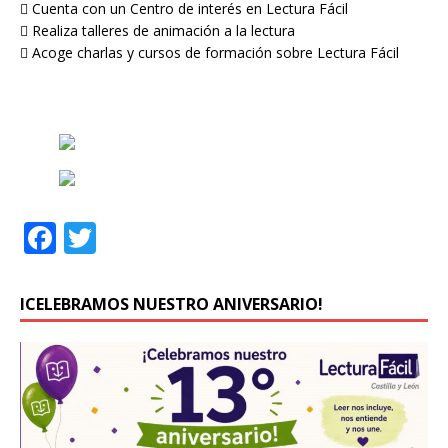
 Cuenta con un Centro de interés en Lectura Fácil
 Realiza talleres de animación a la lectura
 Acoge charlas y cursos de formación sobre Lectura Fácil
F
T
a
w
c
it
ICELEBRAMOS NUESTRO ANIVERSARIO!
e
te
b
r
o
o