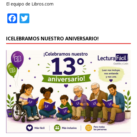
El equipo de Libros.com
F
T
a
w
c
it
ICELEBRAMOS NUESTRO ANIVERSARIO!
e
te
b
r
o
o
k