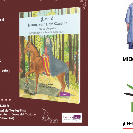
MIE
¡LEE