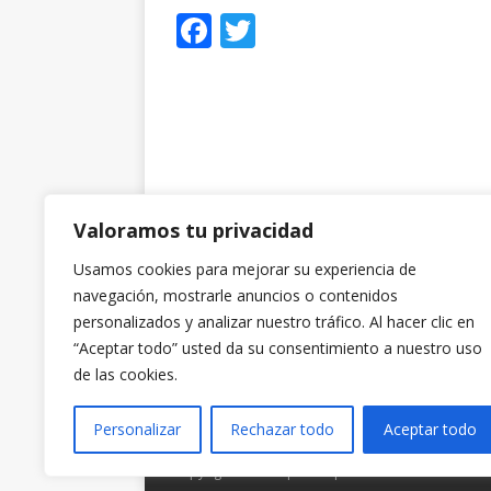
F
T
a
w
c
it
e
te
b
r
o
o
Valoramos tu privacidad
k
Usamos cookies para mejorar su experiencia de
navegación, mostrarle anuncios o contenidos
personalizados y analizar nuestro tráfico. Al hacer clic en
“Aceptar todo” usted da su consentimiento a nuestro uso
de las cookies.
Personalizar
Rechazar todo
Aceptar todo
Copyright © 2026 | Tema para WordPress de
MH 