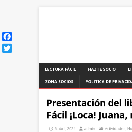
F
a
T
c
w
LECTURA FÁCIL
HAZTE SOCIO
L
e
i
ZONA SOCIOS
POLITICA DE PRIVACI
b
t
o
t
Presentación del l
o
e
Fácil ¡Loca! Juana, 
k
r
6 abril, 2024
admin
Actividades
,
No