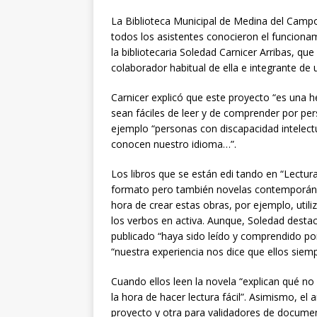
La Biblioteca Municipal de Medina del Campo
todos los asistentes conocieron el funcionam
la bibliotecaria Soledad Carnicer Arribas, q
colaborador habitual de ella e integrante de u
Carnicer explicó que este proyecto “es una h
sean fáciles de leer y de comprender por pe
ejemplo “personas con discapacidad intelec
conocen nuestro idioma…”.
Los libros que se están edi tando en “Lectura
formato pero también novelas contemporáneas
hora de crear estas obras, por ejemplo, utiliza
los verbos en activa. Aunque, Soledad desta
publicado “haya sido leído y comprendido po
“nuestra experiencia nos dice que ellos siem
Cuando ellos leen la novela “explican qué n
la hora de hacer lectura fácil”. Asimismo, e
proyecto y otra para validadores de docume