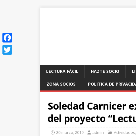
F
a
T
c
w
LECTURA FÁCIL
HAZTE SOCIO
L
e
i
ZONA SOCIOS
POLITICA DE PRIVACI
b
t
o
t
Soledad Carnicer e
o
e
del proyecto “Lectu
k
r
20 marzo, 2019
admin
Actividades