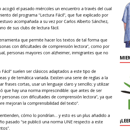
 acogió el pasado miércoles un encuentro a través del cual
iento del programa “Lectura Fácil”, que fue explicado por
ue estuvo acompañada a su vez por Carlos Alberto Sánchez,
no de sus clubs de lectura fácil.
erramienta que permite hacer los textos de tal forma que
rsonas con dificultades de comprensión lectora”, como por
tual, personas mayores con alzheimer, inmigrantes que no
MIE
 Fácil” suelen ser clásicos adaptados a este tipo de
 y de temática variada. Existen una serie de reglas a la
r frases cortas, usar un lenguaje claro y sencillo; y utilizar
có que hay una norma imprescindible: que antes de ser
r personas con dificultades de comprensión lectora”, ya que
pre mejoran la comprensibilidad del texto”.
o entienden, cómo lo pondrían… y esto es un plus añadido a
¡LEE
l año pasado “se publicó una norma UNE respecto a este
ntos”.