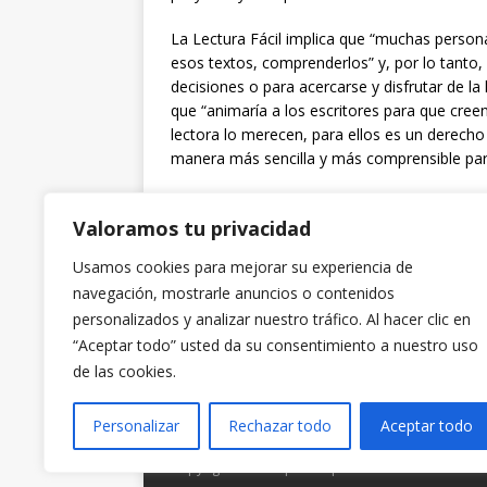
La Lectura Fácil implica que “muchas person
esos textos, comprenderlos” y, por lo tanto, 
decisiones o para acercarse y disfrutar de la 
que “animaría a los escritores para que creen 
lectora lo merecen, para ellos es un derecho 
manera más sencilla y más comprensible para
F
T
Valoramos tu privacidad
a
w
c
it
Usamos cookies para mejorar su experiencia de
navegación, mostrarle anuncios o contenidos
e
te
personalizados y analizar nuestro tráfico. Al hacer clic en
b
r
“Aceptar todo” usted da su consentimiento a nuestro uso
o
de las cookies.
o
Personalizar
Rechazar todo
Aceptar todo
k
Copyright © 2026 | Tema para WordPress de
MH 