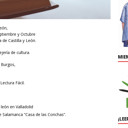
León,
Septiembre y Octubre
a de Castilla y León.
jería de cultura.
MIE
y Burgos,
Lectura Fácil.
 león en Valladolid
de Salamanca “Casa de las Conchas”.
¡LEE