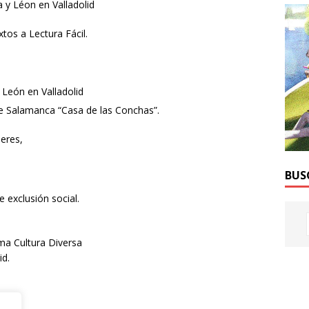
a y Léon en Valladolid
tos a Lectura Fácil.
y León en Valladolid
de Salamanca “Casa de las Conchas”.
leres,
BUS
e exclusión social.
ma Cultura Diversa
id.
eón