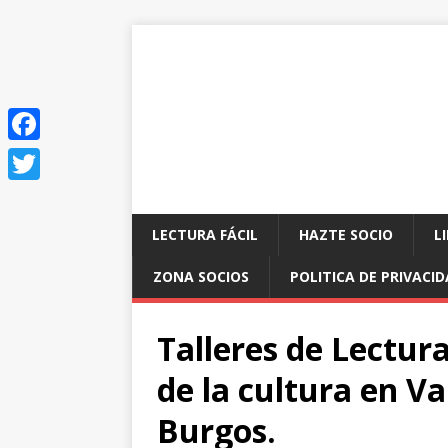
F
a
T
c
w
LECTURA FÁCIL
HAZTE SOCIO
L
e
i
ZONA SOCIOS
POLITICA DE PRIVACI
b
t
o
t
Talleres de Lectura
o
e
de la cultura en V
k
r
Burgos.