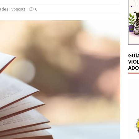
dades
,
Noticias
0
GUÍ
VIO
ADO