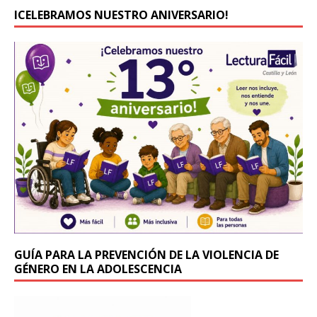
c
it
ICELEBRAMOS NUESTRO ANIVERSARIO!
e
te
b
r
o
o
k
GUÍA PARA LA PREVENCIÓN DE LA VIOLENCIA DE
GÉNERO EN LA ADOLESCENCIA